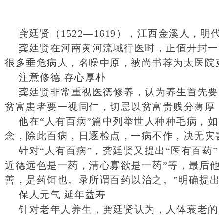
龚廷贤（1522—1619），江西金溪人，
龚廷贤在河南黄河流域行医时，正值开封一
很多垂危病人，名噪中原，被尚书荐为太医院
注意修德 存心厚朴
龚廷贤非常重视医德修养，认为养生首先要
贫富患者要一视同仁，切忌以贫富贵贱分薄厚
他在“人有百病”篇中列举世人种种毛病，如
念，除此百病，日逐检点，一病不作，决无灾
针对“人有百病”，龚廷贤又提出“医有百
近德远色是一药，清心寡欲是一药”等，最后
善，是药饵也。录所谓百药以治之。”明确提
保人元气 延年益寿
针对老年人养生，龚廷贤认为，人体衰老的