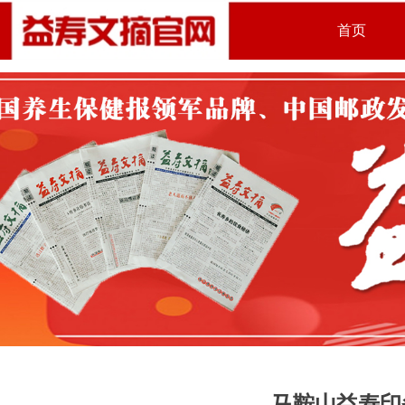
首页
马鞍山益寿印